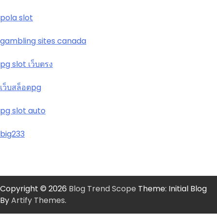
pola slot
gambling sites canada
pg slot เว็บตรง
เว็บสล็อตpg
pg slot auto
big233
Copyright © 2026
Blog Trend Scope
Theme: Initial Blog
By
Artify Themes
.