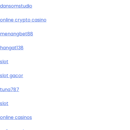
dansomstudio
online crypto casino
menangbet88
hangat138
slot
slot gacor
tuna787
slot
online casinos