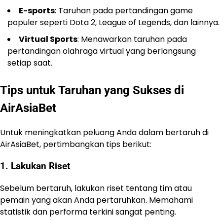
E-sports
: Taruhan pada pertandingan game
populer seperti Dota 2, League of Legends, dan lainnya.
Virtual Sports
: Menawarkan taruhan pada
pertandingan olahraga virtual yang berlangsung
setiap saat.
Tips untuk Taruhan yang Sukses di
AirAsiaBet
Untuk meningkatkan peluang Anda dalam bertaruh di
AirAsiaBet, pertimbangkan tips berikut:
1. Lakukan Riset
Sebelum bertaruh, lakukan riset tentang tim atau
pemain yang akan Anda pertaruhkan. Memahami
statistik dan performa terkini sangat penting.