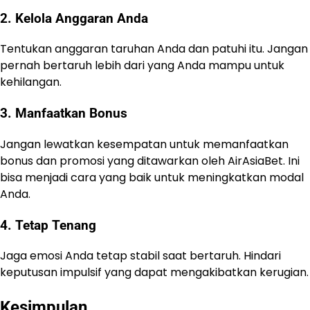
2. Kelola Anggaran Anda
Tentukan anggaran taruhan Anda dan patuhi itu. Jangan
pernah bertaruh lebih dari yang Anda mampu untuk
kehilangan.
3. Manfaatkan Bonus
Jangan lewatkan kesempatan untuk memanfaatkan
bonus dan promosi yang ditawarkan oleh AirAsiaBet. Ini
bisa menjadi cara yang baik untuk meningkatkan modal
Anda.
4. Tetap Tenang
Jaga emosi Anda tetap stabil saat bertaruh. Hindari
keputusan impulsif yang dapat mengakibatkan kerugian.
Kesimpulan