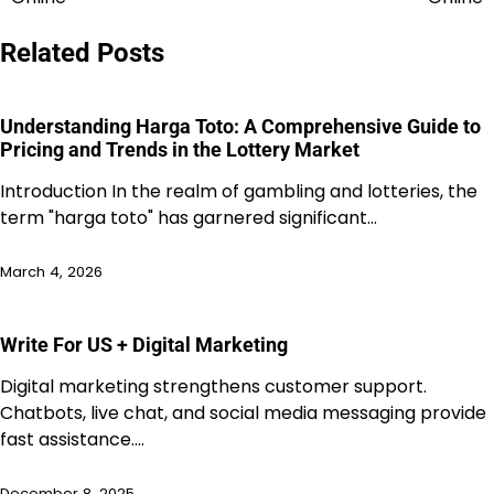
Related Posts
Understanding Harga Toto: A Comprehensive Guide to
Pricing and Trends in the Lottery Market
Introduction In the realm of gambling and lotteries, the
term "harga toto" has garnered significant…
March 4, 2026
Write For US + Digital Marketing
Digital marketing strengthens customer support.
Chatbots, live chat, and social media messaging provide
fast assistance.…
December 8, 2025